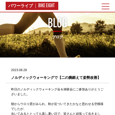
BIKE EIGHT
パワーライブ
BLOG
ブログ
2023.08.28
ノルディックウォーキングで【二の腕鍛えて姿勢改善】
昨日のノルディックウォーキング会＆体験会にご参加ありがとうご
ざいました。
朝からウロコ雲がみられ、秋が近づいてきたかなと思わせる空模様
でしたが、
歩いてみるととっても蒸し暑い日で、皆さんと頑張って歩きまし