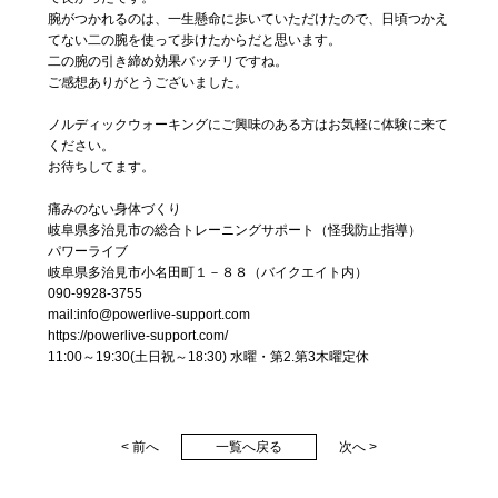
腕がつかれるのは、一生懸命に歩いていただけたので、日頃つかえ
てない二の腕を使って歩けたからだと思います。
二の腕の引き締め効果バッチリですね。
ご感想ありがとうございました。
ノルディックウォーキングにご興味のある方はお気軽に体験に来て
ください。
お待ちしてます。
痛みのない身体づくり
岐阜県多治見市の総合トレーニングサポート（怪我防止指導）
パワーライブ
岐阜県多治見市小名田町１－８８（バイクエイト内）
090-9928-3755
mail:info@powerlive-support.com
https://powerlive-support.com/
11:00～19:30(土日祝～18:30) 水曜・第2.第3木曜定休
< 前へ
一覧へ戻る
次へ >