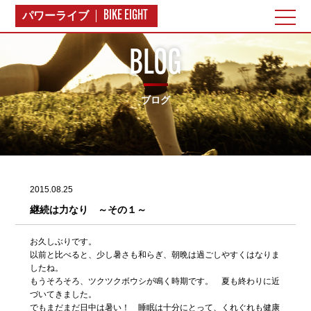
BIKE EIGHT
パワーライブ
BLOG
ブログ
2015.08.25
継続は力なり ～その１～
お久しぶりです。
以前と比べると、少し暑さも和らぎ、朝晩は過ごしやすくはなりま
したね。
もうそろそろ、ツクツクボウシが鳴く時期です。 夏も終わりに近
づいてきました。
でもまだまだ日中は暑い！ 睡眠は十分にとって、くれぐれも健康