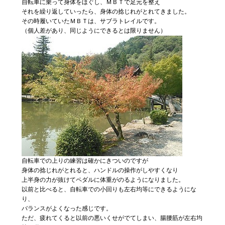
自転車に乗って身体をほぐし、ＭＢＴで足元を整え
それを繰り返していったら、身体の捻じれがとれてきました。
その時履いていたＭＢＴは、サブラトレイルです。
（個人差があり、同じようにできるとは限りません）
自転車での上りの練習は確かにきついのですが
身体の捻じれがとれると、ハンドルの操作がしやすくなり
上半身の力が抜けてペダルに体重がのるようになりました。
以前と比べると、自転車での小回りも左右均等にできるようにな
り、
バランスがよくなった感じです。
ただ、疲れてくると以前の悪いくせがでてしまい、腸腰筋が左右均