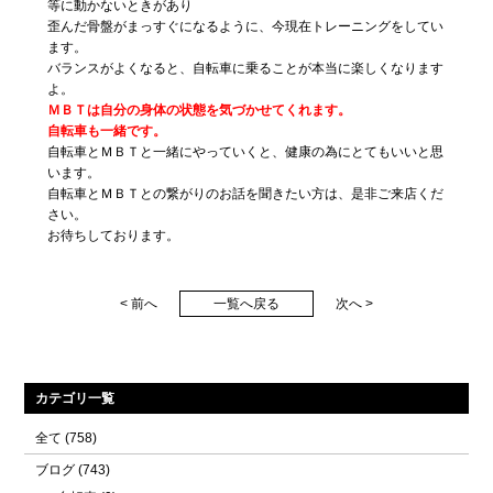
等に動かないときがあり
歪んだ骨盤がまっすぐになるように、今現在トレーニングをしてい
ます。
バランスがよくなると、自転車に乗ることが本当に楽しくなります
よ。
ＭＢＴは自分の身体の状態を気づかせてくれます。
自転車も一緒です。
自転車とＭＢＴと一緒にやっていくと、健康の為にとてもいいと思
います。
自転車とＭＢＴとの繋がりのお話を聞きたい方は、是非ご来店くだ
さい。
お待ちしております。
< 前へ
一覧へ戻る
次へ >
カテゴリ一覧
全て
(758)
ブログ
(743)