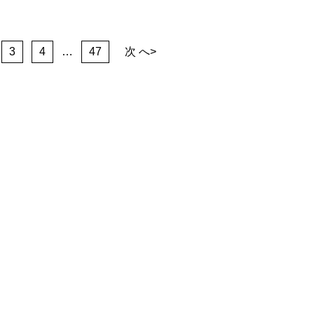
3
4
…
47
次 へ>