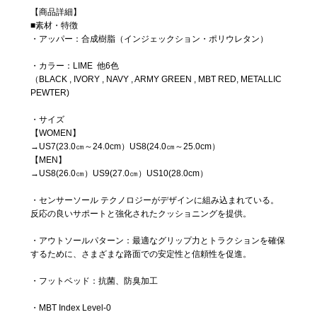
【商品詳細】
■素材・特徴
・アッパー：合成樹脂（インジェックション・ポリウレタン）
・カラー：LIME 他6色
（BLACK , IVORY , NAVY , ARMY GREEN , MBT RED, METALLIC
PEWTER)
・サイズ
【WOMEN】
→US7(23.0㎝～24.0cm）US8(24.0㎝～25.0cm）
【MEN】
→US8(26.0㎝）US9(27.0㎝）US10(28.0cm）
・センサーソール テクノロジーがデザインに組み込まれている。
反応の良いサポートと強化されたクッショニングを提供。
・アウトソールパターン：最適なグリップ力とトラクションを確保
するために、さまざまな路面での安定性と信頼性を促進。
・フットベッド：抗菌、防臭加工
・MBT Index Level-0