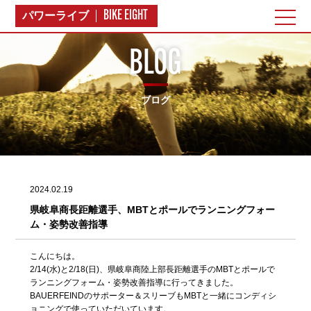
BIKE EIGHT
パワーライブ
BLOG
ブログ
2024.02.19
県岐阜商長距離選手、MBTとポールでランニングフォー
ム・姿勢改善指導
こんにちは。
2/14(水)と2/18(日)、県岐阜商陸上部長距離選手のMBTとポールで
ランニングフォーム・姿勢改善指導に行ってきました。
BAUERFEINDのサポーター＆スリーブもMBTと一緒にコンディシ
ョニングで使っていただいています。