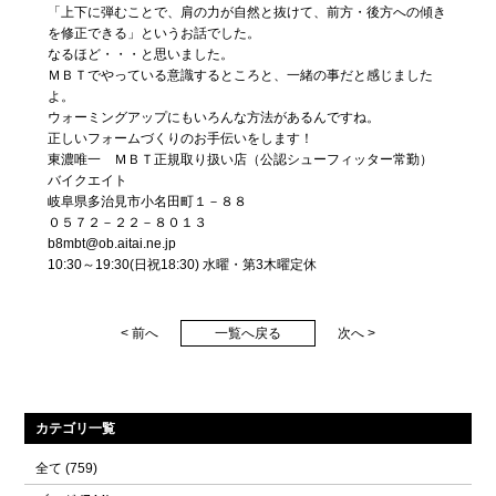
「上下に弾むことで、肩の力が自然と抜けて、前方・後方への傾き
を修正できる」というお話でした。
なるほど・・・と思いました。
ＭＢＴでやっている意識するところと、一緒の事だと感じました
よ。
ウォーミングアップにもいろんな方法があるんですね。
正しいフォームづくりのお手伝いをします！
東濃唯一 ＭＢＴ正規取り扱い店（公認シューフィッター常勤）
バイクエイト
岐阜県多治見市小名田町１－８８
０５７２－２２－８０１３
b8mbt@ob.aitai.ne.jp
10:30～19:30(日祝18:30) 水曜・第3木曜定休
< 前へ
一覧へ戻る
次へ >
カテゴリ一覧
全て
(759)