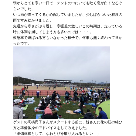
朝からとても寒い一日で、テントの中にいても吐く息が白くなるぐ
らいでした。
いつ雨が降ってくるか心配していましたが、少しぱらついた程度の
雨ですみ助かりました。
先週から寒さがぶり返し、寒暖差の激しいこの時期は、走っている
時に体調を崩してしまう方も多いのでは・・・。
救急車で運ばれる方もいなかった様子で、何事も無く終わって良か
ったです。
ゲストの高橋尚子さんがスタートする前に、皆さんに靴の紐の結び
方と準備体操のアドバイスをしてみえました。
「準備体操として、なわとびを取り入れるといい！」