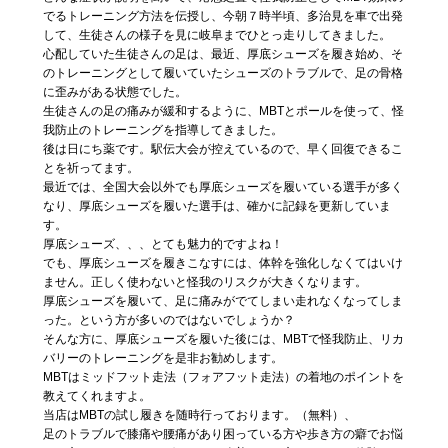
でるトレーニング方法を伝授し、今朝７時半頃、多治見を車で出発
して、生徒さんの様子を見に岐阜までひとっ走りしてきました。
心配していた生徒さんの足は、最近、厚底シューズを履き始め、そ
のトレーニングとして履いていたシューズのトラブルで、足の骨格
に歪みがある状態でした。
生徒さんの足の痛みが緩和するように、MBTとポールを使って、怪
我防止のトレーニングを指導してきました。
後は日にち薬です。駅伝大会が控えているので、早く回復できるこ
とを祈ってます。
最近では、全国大会以外でも厚底シューズを履いている選手が多く
なり、厚底シューズを履いた選手は、確かに記録を更新していま
す。
厚底シューズ、、、とても魅力的ですよね！
でも、厚底シューズを履きこなすには、体幹を強化しなくてはいけ
ません。正しく使わないと怪我のリスクが大きくなります。
厚底シューズを履いて、足に痛みがでてしまい走れなくなってしま
った。という方が多いのではないでしょうか？
そんな方に、厚底シューズを履いた後には、MBTで怪我防止、リカ
バリーのトレーニングを是非お勧めします。
MBTはミッドフット走法（フォアフット走法）の着地のポイントを
教えてくれますよ。
当店はMBTの試し履きを随時行っております。（無料）、
足のトラブルで膝痛や腰痛があり困っている方や歩き方の癖でお悩