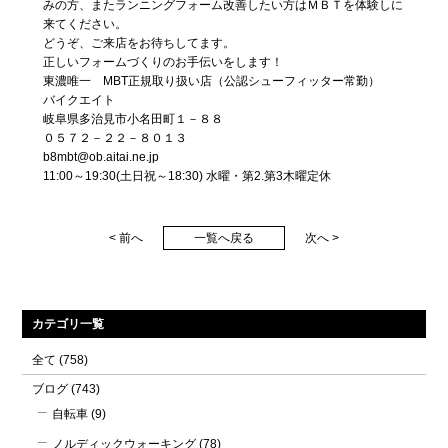
みの方、またランニングフォーム改善したい方はＭＢＴを体験しに
来てください。
どうぞ、ご来店をお待ちしてます。
正しいフォームづくりのお手伝いをします！
東濃唯一 MBT正規取り扱い店（公認シューフィッター常勤）
バイクエイト
岐阜県多治見市小名田町１－８８
０５７２－２２－８０１３
b8mbt@ob.aitai.ne.jp
11:00～19:30(土日祝～18:30) 水曜・第2.第3木曜定休
< 前へ
一覧へ戻る
次へ >
カテゴリ一覧
全て
(758)
ブログ
(743)
自転車
(9)
ノルディックウォーキング
(78)