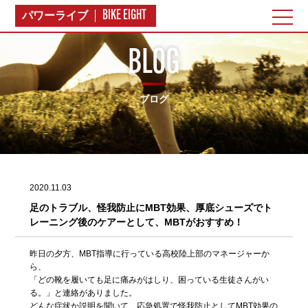
BIKE EIGHT
パワーライブ
BLOG
ブログ
2020.11.03
足のトラブル、怪我防止にMBT効果、厚底シューズでト
レーニング後のケアーとして、MBTがおすすめ！
昨日の夕方、MBT指導に行っている高校陸上部のマネージャーか
ら、
「どの靴を履いても足に痛みがはしり、困っている生徒さんがい
る。」と連絡がありました。
どんな症状か説明を聞いて、応急処置で怪我防止としてMBT効果の